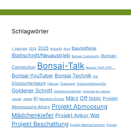
Schlagwörter
2025
Baumpflege
1. Halbjahr
2024
Anzucht
Arco
Blattschnitt/Neuaustrieb
Bonsai-
Bonsai-Community
Bonsai-Talk
Connection
Bonsai-Treff trifft ...
Bonsai-YouTuber
Bonsai Technik
Dai
Discounterbaum
Februar
Glaskugel
Glaskugelfotografie
Goldener Schnitt
Hochdruckreiniger
inspired by nature
März
Off topic
KI
Projekt
Januar
Japan
Masahiko Kimura
Projekt Abmoosung
Abmoosung Ahorn
Mädchenkiefer
Projekt Ankor Wat
Projekt Beschattung
Projekt Mehrfachstamm
Projekt