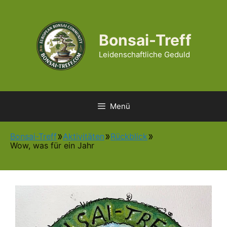
Zum
Inhalt
springen
Bonsai-Treff
Leidenschaftliche Geduld
Menü
Bonsai-Treff
Aktivitäten
Rückblick
Wow, was für ein Jahr