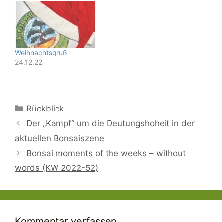
Weihnachtsgruß
24.12.22
Kategorien
Rückblick
Der „Kampf“ um die Deutungshoheit in der
aktuellen Bonsaiszene
Bonsai moments of the weeks – without
words (KW 2022-52)
Kommentar verfassen