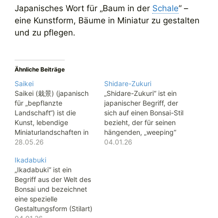
Japanisches Wort für „Baum in der
Schale
“ –
eine Kunstform, Bäume in Miniatur zu gestalten
und zu pflegen.
Ähnliche Beiträge
Saikei
Shidare-Zukuri
Saikei (栽景) (japanisch
„Shidare-Zukuri“ ist ein
für „bepflanzte
japanischer Begriff, der
Landschaft“) ist die
sich auf einen Bonsai-Stil
Kunst, lebendige
bezieht, der für seinen
Miniaturlandschaften in
hängenden, „weeping“
flachen Schalen zu
28.05.26
(trauermondartig
04.01.26
gestalten. Im Gegensatz
herabhängenden)
Ikadabuki
zum klassischen Bonsai,
Wuchs bekannt ist.
„Ikadabuki“ ist ein
bei dem ein einzelner
Wörtlich übersetzt
Begriff aus der Welt des
Baum im Fokus steht,
bedeutet „Shidare“ etwa
Bonsai und bezeichnet
kombiniert Saikei junge,
„herabhängen“ oder
eine spezielle
noch unfertige Bonsai-
„weinen“, und „Zukuri“
Gestaltungsform (Stilart)
Bäume mit Steinen,
bedeutet „Gestaltung“