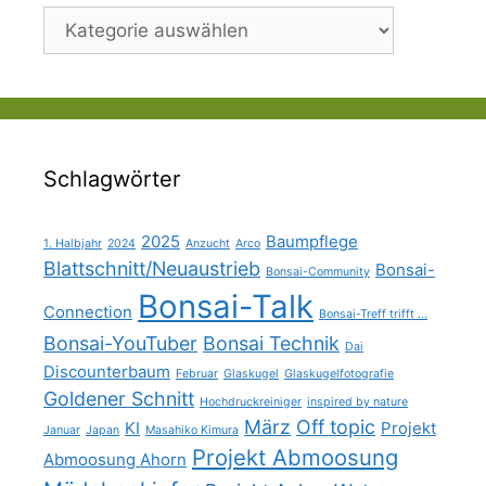
Kategorien
Schlagwörter
2025
Baumpflege
1. Halbjahr
2024
Anzucht
Arco
Blattschnitt/Neuaustrieb
Bonsai-
Bonsai-Community
Bonsai-Talk
Connection
Bonsai-Treff trifft ...
Bonsai-YouTuber
Bonsai Technik
Dai
Discounterbaum
Februar
Glaskugel
Glaskugelfotografie
Goldener Schnitt
Hochdruckreiniger
inspired by nature
März
Off topic
KI
Projekt
Januar
Japan
Masahiko Kimura
Projekt Abmoosung
Abmoosung Ahorn