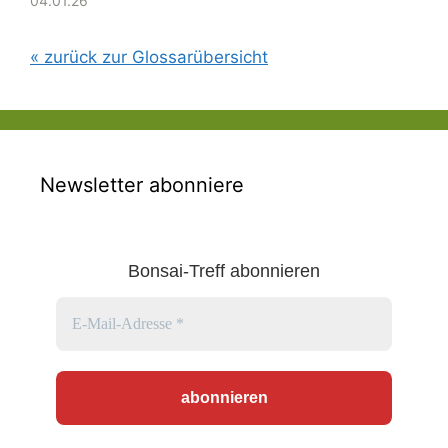
dieser
04.01.26
Moos, Wasserläufen und
oder „Form“. Im Bonsai-
Miniaturbaumkunst.
anderen Begleitpflanzen,
Kontext beschreibt
Bedeutung von
um ein natürliches
Shidare-Zukuri also eine
« zurück zur Glossarübersicht
Ikadabuki Wörtlich
Ökosystem im
Form, bei der: Die Äste
bedeutet „Ikada“ (筏) auf
Miniaturformat (wie
nach unten hängen, oft…
Japanisch „Floß“, und
eine…
Ikadabuki bezeichnet
daher die „Floßform“
eines Bonsai. Diese
Stilrichtung im Bonsai-
Newsletter abonniere
Bau ist auch als „Raft
style“ bekannt, also
Floß- oder
Floss‑Form‑Bonsai. …
Bonsai-Treff abonnieren