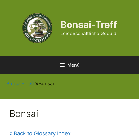
Zum
Inhalt
springen
Bonsai-Treff
Leidenschaftliche Geduld
Menü
Bonsai-Treff
Bonsai
Bonsai
« Back to Glossary Index