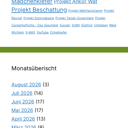
Mädchenkiefer
Projekt Ankor Wat
Projekt Beschattung
Projekt Mehrfachstamm
Projekt
Revival
Projekt Schirmakazie
Projekt Tanuki-Experiment
Projekt
Zuckerhutfichte - Das Geschenk
Suiseki
SVAN
Südtirol
Umheben
Wald
Wichteln
X-MAS
YouTube
Zirbelkiefer
Monatsüberischt
August 2026
(3)
Juli 2026
(14)
Juni 2026
(17)
Mai 2026
(17)
April 2026
(13)
März 2026
(8)