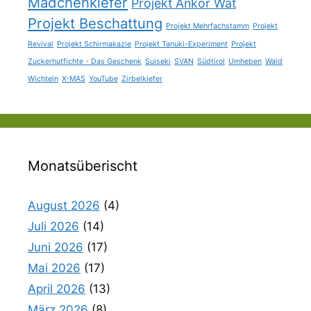
Mädchenkiefer
Projekt Ankor Wat
Projekt Beschattung
Projekt Mehrfachstamm
Projekt
Revival
Projekt Schirmakazie
Projekt Tanuki-Experiment
Projekt
Zuckerhutfichte - Das Geschenk
Suiseki
SVAN
Südtirol
Umheben
Wald
Wichteln
X-MAS
YouTube
Zirbelkiefer
Monatsüberischt
August 2026
(4)
Juli 2026
(14)
Juni 2026
(17)
Mai 2026
(17)
April 2026
(13)
März 2026
(8)