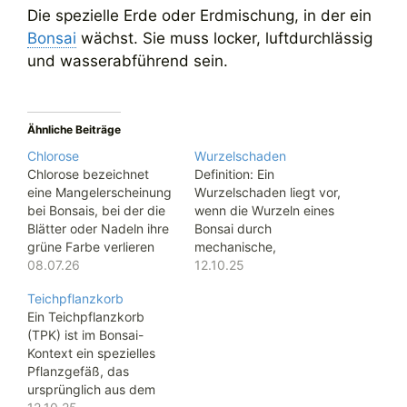
Die spezielle Erde oder Erdmischung, in der ein
Bonsai
wächst. Sie muss locker, luftdurchlässig
und wasserabführend sein.
Ähnliche Beiträge
Chlorose
Wurzelschaden
Chlorose bezeichnet
Definition: Ein
eine Mangelerscheinung
Wurzelschaden liegt vor,
bei Bonsais, bei der die
wenn die Wurzeln eines
Blätter oder Nadeln ihre
Bonsai durch
grüne Farbe verlieren
mechanische,
und sich gelblich
08.07.26
chemische, biologische
12.10.25
verfärben, während die
oder physiologische
Teichpflanzkorb
Blattadern oft
Einflüsse verletzt oder in
Ein Teichpflanzkorb
dunkelgrün bleiben. Da
ihrer Funktion gestört
(TPK) ist im Bonsai-
Chlorophyll (der grüne
werden. ⸻
Kontext ein spezielles
Blattfarbstoff) für die
Ursachen:•
Pflanzgefäß, das
Photosynthese
Unsachgemäßes
ursprünglich aus dem
zuständig ist, schwächt
Umtopfen (z. B. zu