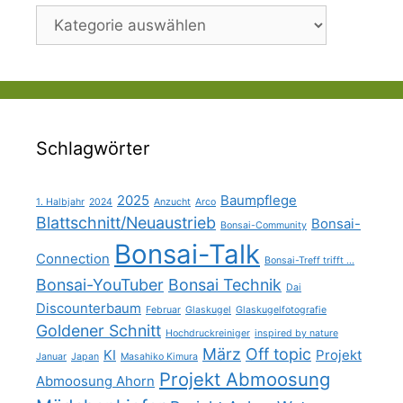
Kategorien
Schlagwörter
2025
Baumpflege
1. Halbjahr
2024
Anzucht
Arco
Blattschnitt/Neuaustrieb
Bonsai-
Bonsai-Community
Bonsai-Talk
Connection
Bonsai-Treff trifft ...
Bonsai-YouTuber
Bonsai Technik
Dai
Discounterbaum
Februar
Glaskugel
Glaskugelfotografie
Goldener Schnitt
Hochdruckreiniger
inspired by nature
März
Off topic
KI
Projekt
Januar
Japan
Masahiko Kimura
Projekt Abmoosung
Abmoosung Ahorn