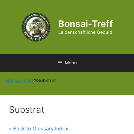
Zum
Inhalt
springen
Bonsai-Treff
Leidenschaftliche Geduld
Menü
Bonsai-Treff
Substrat
Substrat
« Back to Glossary Index