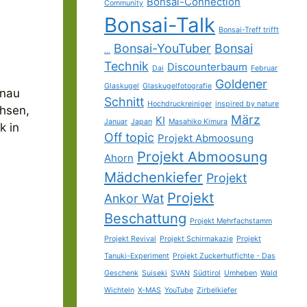
Bonsai-Connection
Community
Bonsai-Talk
Bonsai-Treff trifft
Bonsai-YouTuber
Bonsai
...
Technik
Discounterbaum
Dai
Februar
Goldener
Glaskugel
Glaskugelfotografie
enau
Schnitt
Hochdruckreiniger
inspired by nature
chsen,
März
KI
Januar
Japan
Masahiko Kimura
k in
Off topic
Projekt Abmoosung
Projekt Abmoosung
Ahorn
Mädchenkiefer
Projekt
Projekt
Ankor Wat
Beschattung
Projekt Mehrfachstamm
Projekt Revival
Projekt Schirmakazie
Projekt
Tanuki-Experiment
Projekt Zuckerhutfichte - Das
Geschenk
Suiseki
SVAN
Südtirol
Umheben
Wald
Wichteln
X-MAS
YouTube
Zirbelkiefer