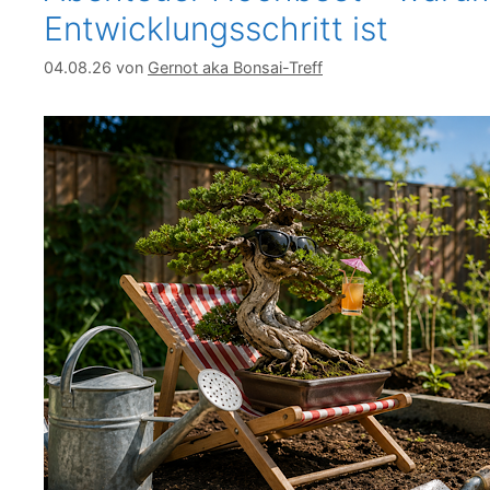
Entwicklungsschritt ist
04.08.26
von
Gernot aka Bonsai-Treff