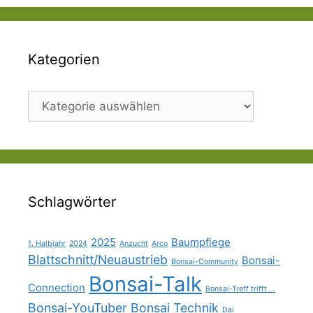
Kategorien
Kategorien
Schlagwörter
2025
Baumpflege
1. Halbjahr
2024
Anzucht
Arco
Blattschnitt/Neuaustrieb
Bonsai-
Bonsai-Community
Bonsai-Talk
Connection
Bonsai-Treff trifft ...
Bonsai-YouTuber
Bonsai Technik
Dai