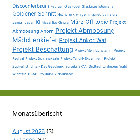
Discounterbaum
Februar
Glaskugel
Glaskugelfotografie
Goldener Schnitt
Hochdruckreiniger
inspired by nature
März
Off topic
KI
Projekt
Januar
Japan
Masahiko Kimura
Projekt Abmoosung
Abmoosung Ahorn
Mädchenkiefer
Projekt Ankor Wat
Projekt Beschattung
Projekt Mehrfachstamm
Projekt
Revival
Projekt Schirmakazie
Projekt Tanuki-Experiment
Projekt
Zuckerhutfichte - Das Geschenk
Suiseki
SVAN
Südtirol
Umheben
Wald
Wichteln
X-MAS
YouTube
Zirbelkiefer
Monatsüberischt
August 2026
(3)