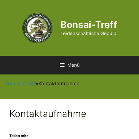
Zum
Inhalt
springen
Bonsai-Treff
Leidenschaftliche Geduld
Menü
Bonsai-Treff
Kontaktaufnahme
Kontaktaufnahme
Teilen mit: