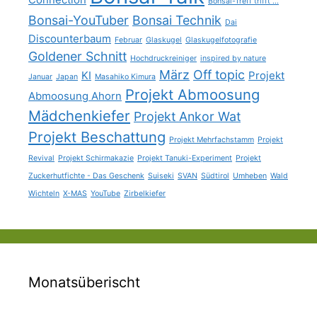
Bonsai-Treff trifft ...
Bonsai-YouTuber
Bonsai Technik
Dai
Discounterbaum
Februar
Glaskugel
Glaskugelfotografie
Goldener Schnitt
Hochdruckreiniger
inspired by nature
März
Off topic
KI
Projekt
Januar
Japan
Masahiko Kimura
Projekt Abmoosung
Abmoosung Ahorn
Mädchenkiefer
Projekt Ankor Wat
Projekt Beschattung
Projekt Mehrfachstamm
Projekt
Revival
Projekt Schirmakazie
Projekt Tanuki-Experiment
Projekt
Zuckerhutfichte - Das Geschenk
Suiseki
SVAN
Südtirol
Umheben
Wald
Wichteln
X-MAS
YouTube
Zirbelkiefer
Monatsüberischt