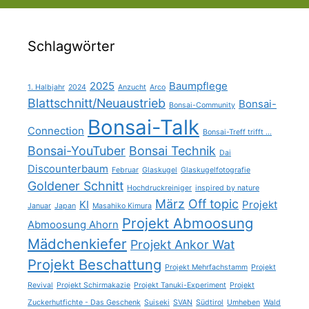
Schlagwörter
2025
Baumpflege
1. Halbjahr
2024
Anzucht
Arco
Blattschnitt/Neuaustrieb
Bonsai-
Bonsai-Community
Bonsai-Talk
Connection
Bonsai-Treff trifft ...
Bonsai-YouTuber
Bonsai Technik
Dai
Discounterbaum
Februar
Glaskugel
Glaskugelfotografie
Goldener Schnitt
Hochdruckreiniger
inspired by nature
März
Off topic
KI
Projekt
Januar
Japan
Masahiko Kimura
Projekt Abmoosung
Abmoosung Ahorn
Mädchenkiefer
Projekt Ankor Wat
Projekt Beschattung
Projekt Mehrfachstamm
Projekt
Revival
Projekt Schirmakazie
Projekt Tanuki-Experiment
Projekt
Zuckerhutfichte - Das Geschenk
Suiseki
SVAN
Südtirol
Umheben
Wald