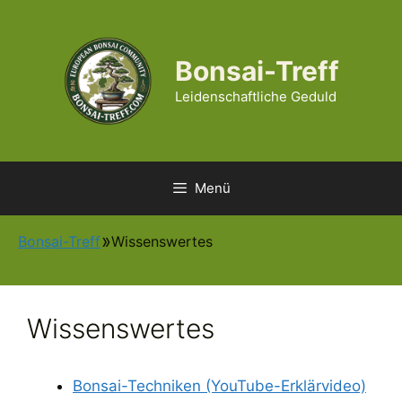
Zum
Inhalt
springen
Bonsai-Treff
Leidenschaftliche Geduld
Menü
Bonsai-Treff
Wissenswertes
Wissenswertes
Bonsai-Techniken (YouTube-Erklärvideo)