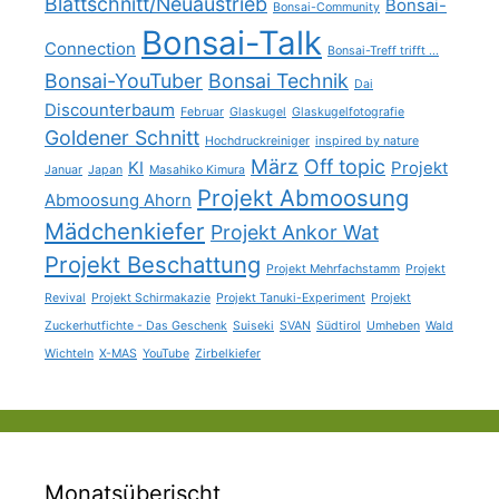
Blattschnitt/Neuaustrieb
Bonsai-
Bonsai-Community
Bonsai-Talk
Connection
Bonsai-Treff trifft ...
Bonsai-YouTuber
Bonsai Technik
Dai
Discounterbaum
Februar
Glaskugel
Glaskugelfotografie
Goldener Schnitt
Hochdruckreiniger
inspired by nature
März
Off topic
KI
Projekt
Januar
Japan
Masahiko Kimura
Projekt Abmoosung
Abmoosung Ahorn
Mädchenkiefer
Projekt Ankor Wat
Projekt Beschattung
Projekt Mehrfachstamm
Projekt
Revival
Projekt Schirmakazie
Projekt Tanuki-Experiment
Projekt
Zuckerhutfichte - Das Geschenk
Suiseki
SVAN
Südtirol
Umheben
Wald
Wichteln
X-MAS
YouTube
Zirbelkiefer
Monatsüberischt