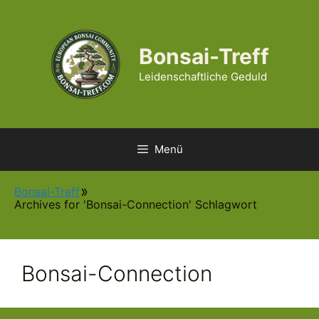
Zum
Inhalt
springen
Bonsai-Treff
Leidenschaftliche Geduld
Menü
Bonsai-Treff
Archives for 'Bonsai-Connection' Schlagwort
Bonsai-Connection