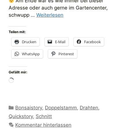
Am Ende war es wie immer bei dieser
Adresse oder auch gerne im Gartencenter,
schwupp …
Weiterlesen
Teilen mit:
Drucken
E-Mail
Facebook
WhatsApp
Pinterest
Gefällt mir:
Wird
geladen …
Kategorien
Bonsaistory
,
Doppelstamm
,
Drahten
,
Quickstory
,
Schnitt
Kommentar hinterlassen