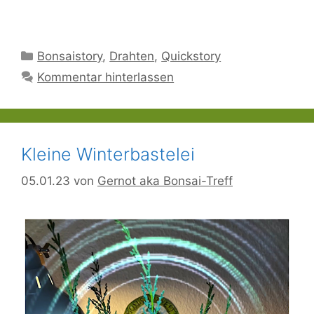
geladen …
Kategorien
Bonsaistory
,
Drahten
,
Quickstory
Kommentar hinterlassen
Kleine Winterbastelei
05.01.23
von
Gernot aka Bonsai-Treff