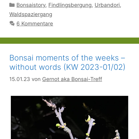
Kategorien
Bonsaistory
,
Findlingsbergung
,
Urbandori
,
Waldspaziergang
6 Kommentare
Bonsai moments of the weeks –
without words (KW 2023-01/02)
15.01.23
von
Gernot aka Bonsai-Treff