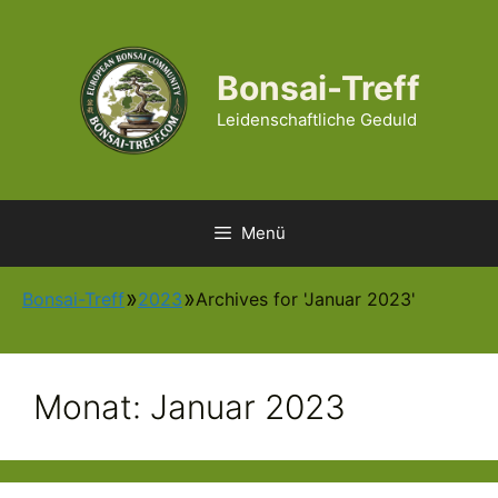
Zum
Inhalt
springen
Bonsai-Treff
Leidenschaftliche Geduld
Menü
Bonsai-Treff
2023
Archives for 'Januar 2023'
Monat:
Januar 2023