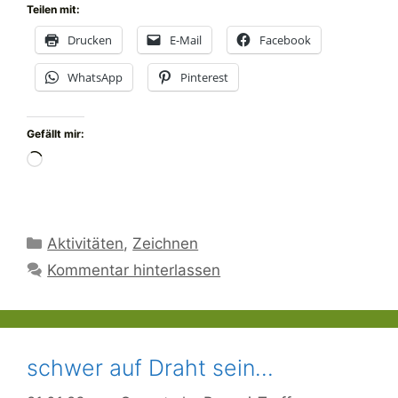
Teilen mit:
Drucken
E-Mail
Facebook
WhatsApp
Pinterest
Gefällt mir:
Wird
geladen …
Kategorien
Aktivitäten
,
Zeichnen
Kommentar hinterlassen
schwer auf Draht sein…