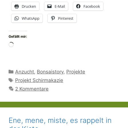
Drucken
E-Mail
Facebook
WhatsApp
Pinterest
Gefällt mir:
Wird
geladen …
Kategorien
Anzucht
,
Bonsaistory
,
Projekte
Schlagwörter
Projekt Schirmakazie
2 Kommentare
Ene, mene, miste, es rappelt in