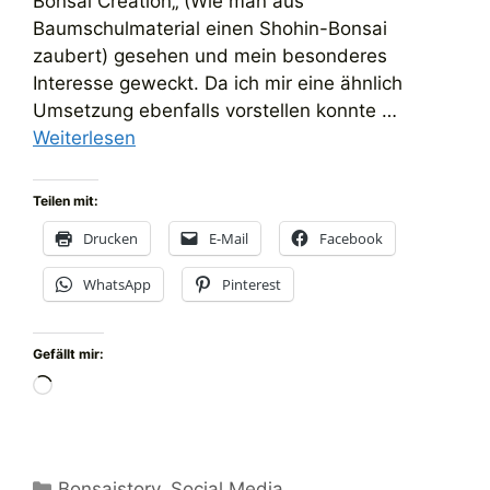
Bonsai Creation„ (Wie man aus
Baumschulmaterial einen Shohin-Bonsai
zaubert) gesehen und mein besonderes
Interesse geweckt. Da ich mir eine ähnlich
Umsetzung ebenfalls vorstellen konnte …
Weiterlesen
Teilen mit:
Drucken
E-Mail
Facebook
WhatsApp
Pinterest
Gefällt mir:
Wird
geladen …
Kategorien
Bonsaistory
,
Social Media