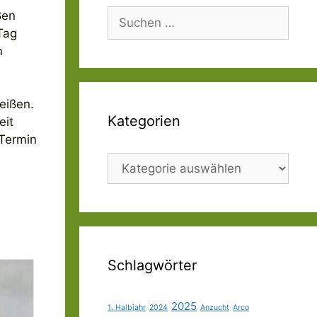
Suchen
ßen
nach:
Tag
n
eißen.
Kategorien
eit
 Termin
Kategorien
Schlagwörter
2025
1. Halbjahr
2024
Anzucht
Arco