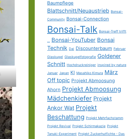
Baumpflege
Blattschnitt/Neuaustrieb
Bonsai-
Bonsai-Connection
Community
Bonsai-Talk
Bonsai-Treff trifft
Bonsai-YouTuber
Bonsai
...
Technik
Discounterbaum
Dai
Februar
Goldener
Glaskugel
Glaskugelfotografie
Schnitt
Hochdruckreiniger
inspired by nature
März
KI
Januar
Japan
Masahiko Kimura
&
Off topic
Projekt Abmoosung
Projekt Abmoosung
Ahorn
Mädchenkiefer
Projekt
Projekt
Ankor Wat
Beschattung
Projekt Mehrfachstamm
Projekt Revival
Projekt Schirmakazie
Projekt
Tanuki-Experiment
Projekt Zuckerhutfichte - Das