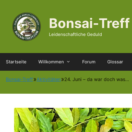
Zum
Inhalt
springen
Bonsai-Treff
Leidenschaftliche Geduld
Startseite
Willkommen
Forum
Glossar
Bonsai-Treff
Aktivitäten
24. Juni – da war doch was…