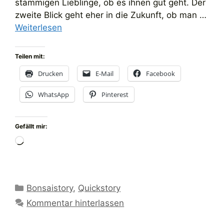
stämmigen Lieblinge, ob es ihnen gut geht. Der
zweite Blick geht eher in die Zukunft, ob man …
Weiterlesen
Teilen mit:
Drucken
E-Mail
Facebook
WhatsApp
Pinterest
Gefällt mir:
Wird
geladen …
Kategorien
Bonsaistory
,
Quickstory
Kommentar hinterlassen