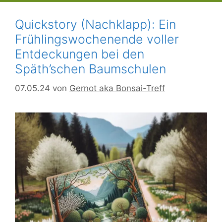
Quickstory (Nachklapp): Ein
Frühlingswochenende voller
Entdeckungen bei den
Späth’schen Baumschulen
07.05.24
von
Gernot aka Bonsai-Treff