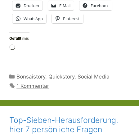
Drucken
E-Mail
Facebook
WhatsApp
Pinterest
Gefällt mir:
Wird
geladen …
Kategorien
Bonsaistory
,
Quickstory
,
Social Media
1 Kommentar
Top-Sieben-Herausforderung,
hier 7 persönliche Fragen