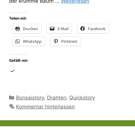
der krumme Baum …
Weiterlesen
Teilen mit:
Drucken
E-Mail
Facebook
WhatsApp
Pinterest
Gefällt mir:
Wird
geladen …
Kategorien
Bonsaistory
,
Drahten
,
Quickstory
Kommentar hinterlassen