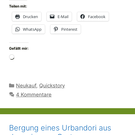
Teilen mit:
Drucken
E-Mail
Facebook
WhatsApp
Pinterest
Gefällt mir:
Wird
geladen …
Kategorien
Neukauf
,
Quickstory
4 Kommentare
Bergung eines Urbandori aus