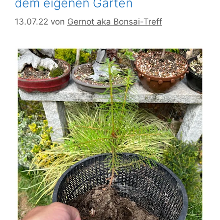
dem eigenen Garten
13.07.22
von
Gernot aka Bonsai-Treff