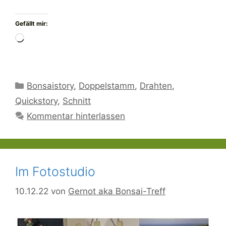
Gefällt mir:
Wird
geladen …
Kategorien
Bonsaistory
,
Doppelstamm
,
Drahten
,
Quickstory
,
Schnitt
Kommentar hinterlassen
Im Fotostudio
10.12.22
von
Gernot aka Bonsai-Treff