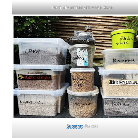
Potti, die immerwährende Blüte
Substrat
-Parade