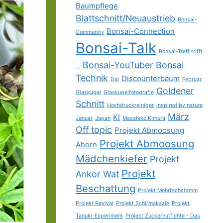
Baumpflege
Blattschnitt/Neuaustrieb
Bonsai-
Bonsai-Connection
Community
Bonsai-Talk
Bonsai-Treff trifft
Bonsai-YouTuber
Bonsai
...
Technik
Discounterbaum
Dai
Februar
Goldener
Glaskugel
Glaskugelfotografie
Schnitt
Hochdruckreiniger
inspired by nature
März
KI
Januar
Japan
Masahiko Kimura
Off topic
Projekt Abmoosung
Projekt Abmoosung
Ahorn
Mädchenkiefer
Projekt
Projekt
Ankor Wat
Beschattung
Projekt Mehrfachstamm
Projekt Revival
Projekt Schirmakazie
Projekt
Tanuki-Experiment
Projekt Zuckerhutfichte - Das