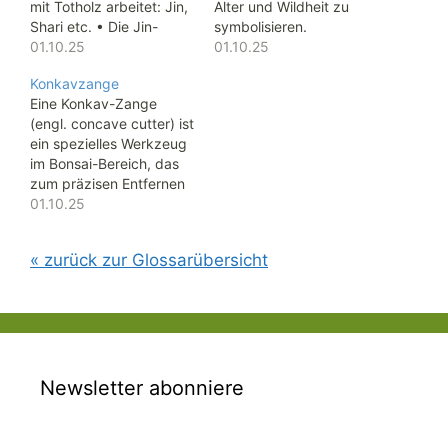
mit Totholz arbeitet: Jin,
Alter und Wildheit zu
Shari etc. • Die Jin-
symbolisieren.
Zange hat starke, meist
01.10.25
01.10.25
schmale Backen, mit
Konkavzange
denen man Rinde
Eine Konkav-Zange
abziehen kann,
(engl. concave cutter) ist
Holzfasern ziehen kann,
ein spezielles Werkzeug
kleine Äste entrinden
im Bonsai-Bereich, das
oder Draht abwickeln
zum präzisen Entfernen
und biegen kann. ⸻
von Ästen direkt am
01.10.25
Wofür braucht man sie?•
Stamm verwendet wird.
Um…
Besonderheit:Die
« zurück zur Glossarübersicht
Schneiden der Zange
sind konkav (nach innen
gewölbt) geformt.
Dadurch entsteht beim
Schneiden keine gerade
Schnittfläche, sondern
eine leicht vertiefte
Newsletter abonniere
Wunde im Holz.
Vorteil:• Die…