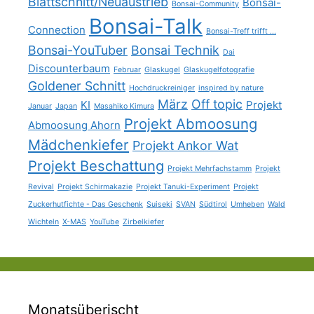
Blattschnitt/Neuaustrieb
Bonsai-
Bonsai-Community
Bonsai-Talk
Connection
Bonsai-Treff trifft ...
Bonsai-YouTuber
Bonsai Technik
Dai
Discounterbaum
Februar
Glaskugel
Glaskugelfotografie
Goldener Schnitt
Hochdruckreiniger
inspired by nature
März
Off topic
KI
Projekt
Januar
Japan
Masahiko Kimura
Projekt Abmoosung
Abmoosung Ahorn
Mädchenkiefer
Projekt Ankor Wat
Projekt Beschattung
Projekt Mehrfachstamm
Projekt
Revival
Projekt Schirmakazie
Projekt Tanuki-Experiment
Projekt
Zuckerhutfichte - Das Geschenk
Suiseki
SVAN
Südtirol
Umheben
Wald
Wichteln
X-MAS
YouTube
Zirbelkiefer
Monatsüberischt