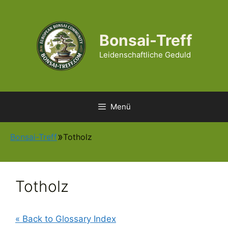
Zum
Inhalt
springen
Bonsai-Treff
Leidenschaftliche Geduld
Menü
Bonsai-Treff
Totholz
Totholz
« Back to Glossary Index