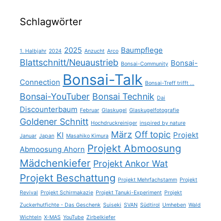
Schlagwörter
2025
Baumpflege
1. Halbjahr
2024
Anzucht
Arco
Blattschnitt/Neuaustrieb
Bonsai-
Bonsai-Community
Bonsai-Talk
Connection
Bonsai-Treff trifft ...
Bonsai-YouTuber
Bonsai Technik
Dai
Discounterbaum
Februar
Glaskugel
Glaskugelfotografie
Goldener Schnitt
Hochdruckreiniger
inspired by nature
März
Off topic
KI
Projekt
Januar
Japan
Masahiko Kimura
Projekt Abmoosung
Abmoosung Ahorn
Mädchenkiefer
Projekt Ankor Wat
Projekt Beschattung
Projekt Mehrfachstamm
Projekt
Revival
Projekt Schirmakazie
Projekt Tanuki-Experiment
Projekt
Zuckerhutfichte - Das Geschenk
Suiseki
SVAN
Südtirol
Umheben
Wald
Wichteln
X-MAS
YouTube
Zirbelkiefer