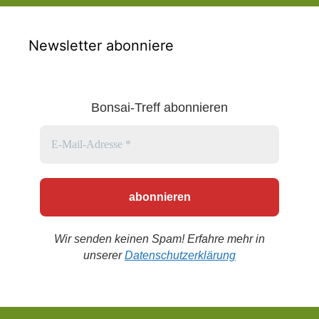
Lebens.
Frühling und
Neuanfang Wenn die
Sakura blühen,…
Newsletter abonniere
Bonsai-Treff abonnieren
Wir senden keinen Spam! Erfahre mehr in
unserer
Datenschutzerklärung