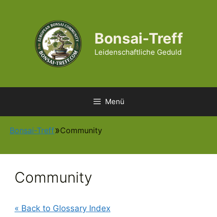
Zum
Inhalt
springen
Bonsai-Treff
Leidenschaftliche Geduld
Menü
Bonsai-Treff
Community
Community
« Back to Glossary Index