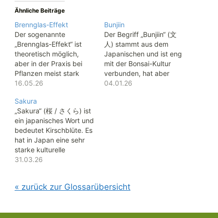
Ähnliche Beiträge
Brennglas-Effekt
Bunjiin
Der sogenannte
Der Begriff „Bunjiin“ (文
„Brennglas-Effekt“ ist
人) stammt aus dem
theoretisch möglich,
Japanischen und ist eng
aber in der Praxis bei
mit der Bonsai-Kultur
Pflanzen meist stark
verbunden, hat aber
übertrieben. Die Idee
16.05.26
eine spezifische
04.01.26
dahinter:Wassertropfen
Bedeutung: Wörtlich
Sakura
auf Blättern wirken wie
bedeutet „Bunjiin“
„Sakura“ (桜 / さくら) ist
kleine Linsen und
„Literat“ oder „kultivierte
ein japanisches Wort und
bündeln Sonnenlicht.
Person“ (文 = „Schrift,
bedeutet Kirschblüte. Es
Das kann tatsächlich zu
Kultur“, 人 = „Person“). In
hat in Japan eine sehr
lokalen heißen Punkten
der Bonsai-Welt
starke kulturelle
führen. Allerdings
bezeichnet ein Bunjiin-
Bedeutung:
31.03.26
Symbol
passiert Folgendes in der
Bonsai einen bestimmten
für Schönheit und
Realität: Viele Blätter
Stil von Bonsai: schlank,
Vergänglichkeit Die
sind nicht glatt genug,
elegant, eher abstrakt
« zurück zur Glossarübersicht
Blüten sind nur für kurze
damit Tropfen perfekt…
und…
Zeit sichtbar, deshalb
stehen sie für die
Vergänglichkeit des