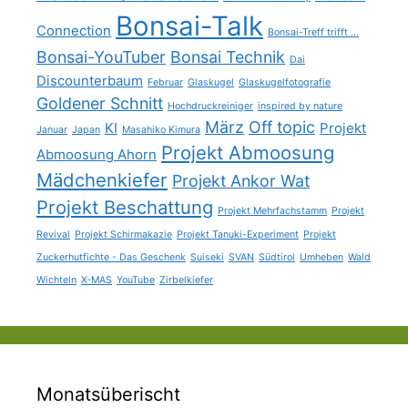
Bonsai-Talk
Connection
Bonsai-Treff trifft ...
Bonsai-YouTuber
Bonsai Technik
Dai
Discounterbaum
Februar
Glaskugel
Glaskugelfotografie
Goldener Schnitt
Hochdruckreiniger
inspired by nature
März
Off topic
KI
Projekt
Januar
Japan
Masahiko Kimura
Projekt Abmoosung
Abmoosung Ahorn
Mädchenkiefer
Projekt Ankor Wat
Projekt Beschattung
Projekt Mehrfachstamm
Projekt
Revival
Projekt Schirmakazie
Projekt Tanuki-Experiment
Projekt
Zuckerhutfichte - Das Geschenk
Suiseki
SVAN
Südtirol
Umheben
Wald
Wichteln
X-MAS
YouTube
Zirbelkiefer
Monatsüberischt