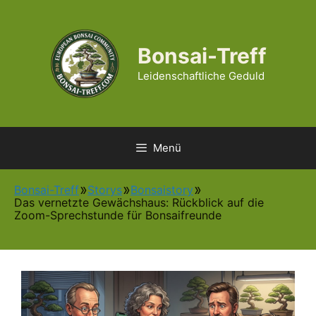
Zum
Inhalt
springen
Bonsai-Treff
Leidenschaftliche Geduld
Menü
Bonsai-Treff
Storys
Bonsaistory
Das vernetzte Gewächshaus: Rückblick auf die
Zoom-Sprechstunde für Bonsaifreunde