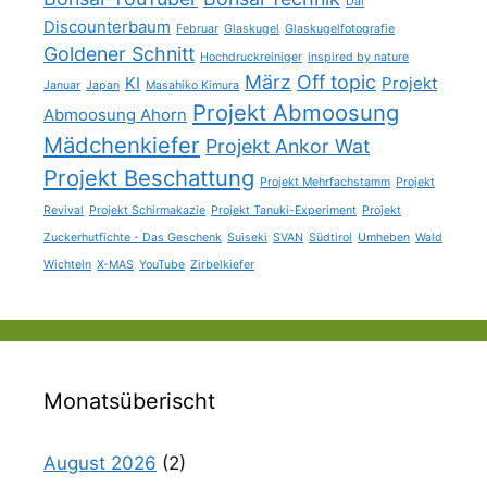
Dai
Discounterbaum
Februar
Glaskugel
Glaskugelfotografie
Goldener Schnitt
Hochdruckreiniger
inspired by nature
März
Off topic
KI
Projekt
Januar
Japan
Masahiko Kimura
Projekt Abmoosung
Abmoosung Ahorn
Mädchenkiefer
Projekt Ankor Wat
Projekt Beschattung
Projekt Mehrfachstamm
Projekt
Revival
Projekt Schirmakazie
Projekt Tanuki-Experiment
Projekt
Zuckerhutfichte - Das Geschenk
Suiseki
SVAN
Südtirol
Umheben
Wald
Wichteln
X-MAS
YouTube
Zirbelkiefer
Monatsüberischt
August 2026
(2)