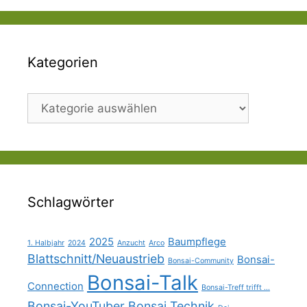
Kategorien
Kategorien
Schlagwörter
2025
Baumpflege
1. Halbjahr
2024
Anzucht
Arco
Blattschnitt/Neuaustrieb
Bonsai-
Bonsai-Community
Bonsai-Talk
Connection
Bonsai-Treff trifft ...
Bonsai-YouTuber
Bonsai Technik