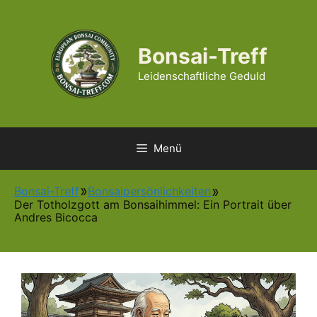
Zum
Inhalt
springen
Bonsai-Treff
Leidenschaftliche Geduld
Menü
Bonsai-Treff
Bonsaipersönlichkeiten
Der Totholzgott am Bonsaihimmel: Ein Portrait über
Andres Bicocca