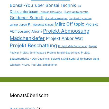
Bonsai-YouTuber
Bonsai Technik
Dai
Discounterbaum
Februar
Glaskugel
Glaskugelfotografie
Goldener Schnitt
Hochdruckreiniger
inspired by nature
März
Off topic
KI
Projekt
Januar
Japan
Masahiko Kimura
Projekt Abmoosung
Abmoosung Ahorn
Mädchenkiefer
Projekt Ankor Wat
Projekt Beschattung
Projekt Mehrfachstamm
Projekt
Revival
Projekt Schirmakazie
Projekt Tanuki-Experiment
Projekt
Zuckerhutfichte - Das Geschenk
Suiseki
SVAN
Südtirol
Umheben
Wald
Wichteln
X-MAS
YouTube
Zirbelkiefer
Monatsüberischt