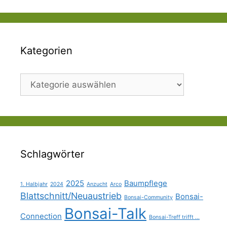
Kategorien
Kategorien
Schlagwörter
2025
Baumpflege
1. Halbjahr
2024
Anzucht
Arco
Blattschnitt/Neuaustrieb
Bonsai-
Bonsai-Community
Bonsai-Talk
Connection
Bonsai-Treff trifft ...