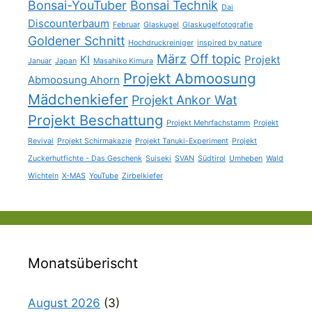
Bonsai-YouTuber
Bonsai Technik
Dai
Discounterbaum
Februar
Glaskugel
Glaskugelfotografie
Goldener Schnitt
Hochdruckreiniger
inspired by nature
März
Off topic
KI
Projekt
Januar
Japan
Masahiko Kimura
Projekt Abmoosung
Abmoosung Ahorn
Mädchenkiefer
Projekt Ankor Wat
Projekt Beschattung
Projekt Mehrfachstamm
Projekt
Revival
Projekt Schirmakazie
Projekt Tanuki-Experiment
Projekt
Zuckerhutfichte - Das Geschenk
Suiseki
SVAN
Südtirol
Umheben
Wald
Wichteln
X-MAS
YouTube
Zirbelkiefer
Monatsüberischt
August 2026
(3)