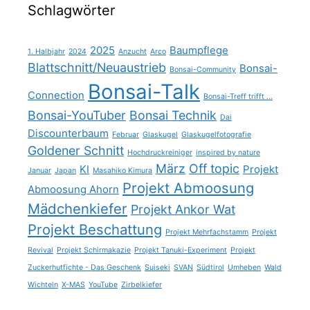
Schlagwörter
2025
Baumpflege
1. Halbjahr
2024
Anzucht
Arco
Blattschnitt/Neuaustrieb
Bonsai-
Bonsai-Community
Bonsai-Talk
Connection
Bonsai-Treff trifft ...
Bonsai-YouTuber
Bonsai Technik
Dai
Discounterbaum
Februar
Glaskugel
Glaskugelfotografie
Goldener Schnitt
Hochdruckreiniger
inspired by nature
März
Off topic
KI
Projekt
Januar
Japan
Masahiko Kimura
Projekt Abmoosung
Abmoosung Ahorn
Mädchenkiefer
Projekt Ankor Wat
Projekt Beschattung
Projekt Mehrfachstamm
Projekt
Revival
Projekt Schirmakazie
Projekt Tanuki-Experiment
Projekt
Zuckerhutfichte - Das Geschenk
Suiseki
SVAN
Südtirol
Umheben
Wald
Wichteln
X-MAS
YouTube
Zirbelkiefer