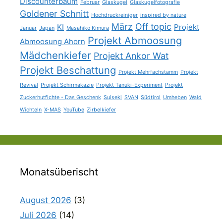
Discounterbaum
Februar
Glaskugel
Glaskugelfotografie
Goldener Schnitt
Hochdruckreiniger
inspired by nature
März
Off topic
KI
Projekt
Januar
Japan
Masahiko Kimura
Projekt Abmoosung
Abmoosung Ahorn
Mädchenkiefer
Projekt Ankor Wat
Projekt Beschattung
Projekt Mehrfachstamm
Projekt
Revival
Projekt Schirmakazie
Projekt Tanuki-Experiment
Projekt
Zuckerhutfichte - Das Geschenk
Suiseki
SVAN
Südtirol
Umheben
Wald
Wichteln
X-MAS
YouTube
Zirbelkiefer
Monatsüberischt
August 2026
(3)
Juli 2026
(14)