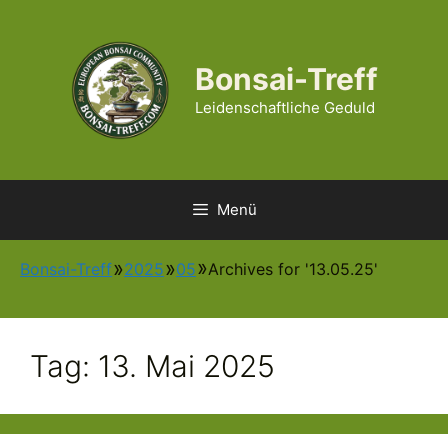
Zum
Inhalt
springen
Bonsai-Treff
Leidenschaftliche Geduld
Menü
Bonsai-Treff
2025
05
Archives for '13.05.25'
Tag:
13. Mai 2025