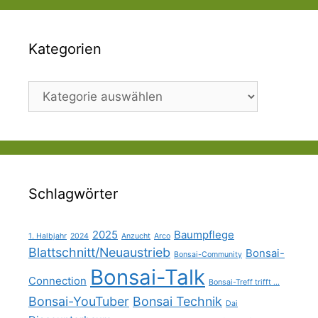
Kategorien
Kategorien
Schlagwörter
2025
Baumpflege
1. Halbjahr
2024
Anzucht
Arco
Blattschnitt/Neuaustrieb
Bonsai-
Bonsai-Community
Bonsai-Talk
Connection
Bonsai-Treff trifft ...
Bonsai-YouTuber
Bonsai Technik
Dai