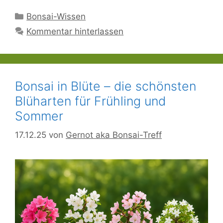
Kategorien
Bonsai-Wissen
Kommentar hinterlassen
Bonsai in Blüte – die schönsten
Blüharten für Frühling und
Sommer
17.12.25
von
Gernot aka Bonsai-Treff