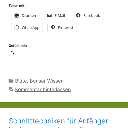
Teilen mit:
Drucken
E-Mail
Facebook
WhatsApp
Pinterest
Gefällt mir:
Wird
geladen …
Kategorien
Blüte
,
Bonsai-Wissen
Kommentar hinterlassen
Schnitttechniken für Anfänger: