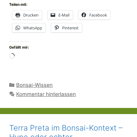
Teilen mit:
Drucken
E-Mail
Facebook
WhatsApp
Pinterest
Gefällt mir:
Wird
geladen …
Kategorien
Bonsai-Wissen
Kommentar hinterlassen
Terra Preta im Bonsai-Kontext –