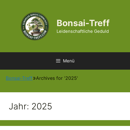
Zum
Inhalt
springen
Bonsai-Treff
Leidenschaftliche Geduld
Menü
Bonsai-Treff
Archives for '2025'
Jahr:
2025