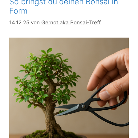
So bringst du deinen Bonsai in
Form
14.12.25
von
Gernot aka Bonsai-Treff