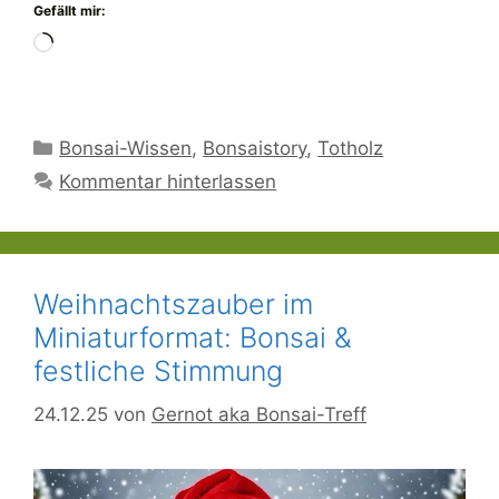
Gefällt mir:
Wird
geladen …
Kategorien
Bonsai-Wissen
,
Bonsaistory
,
Totholz
Kommentar hinterlassen
Weihnachtszauber im
Miniaturformat: Bonsai &
festliche Stimmung
24.12.25
von
Gernot aka Bonsai-Treff