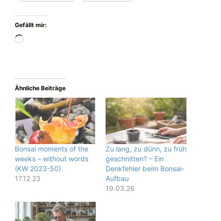
Gefällt mir:
Wird
geladen …
Ähnliche Beiträge
Bonsai moments of the
Zu lang, zu dünn, zu früh
weeks – without words
geschnitten? – Ein
(KW 2023-50)
Denkfehler beim Bonsai-
17.12.23
Aufbau
19.03.26