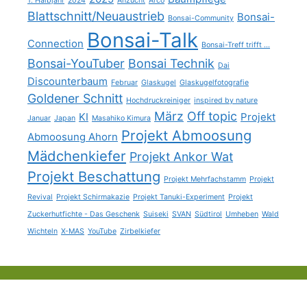
1. Halbjahr
2024
Anzucht
Arco
Blattschnitt/Neuaustrieb
Bonsai-
Bonsai-Community
Bonsai-Talk
Connection
Bonsai-Treff trifft ...
Bonsai-YouTuber
Bonsai Technik
Dai
Discounterbaum
Februar
Glaskugel
Glaskugelfotografie
Goldener Schnitt
Hochdruckreiniger
inspired by nature
März
Off topic
KI
Projekt
Januar
Japan
Masahiko Kimura
Projekt Abmoosung
Abmoosung Ahorn
Mädchenkiefer
Projekt Ankor Wat
Projekt Beschattung
Projekt Mehrfachstamm
Projekt
Revival
Projekt Schirmakazie
Projekt Tanuki-Experiment
Projekt
Zuckerhutfichte - Das Geschenk
Suiseki
SVAN
Südtirol
Umheben
Wald
Wichteln
X-MAS
YouTube
Zirbelkiefer