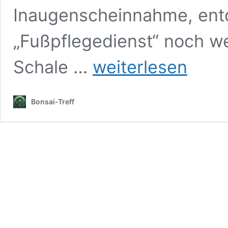
Inaugenscheinnahme, entd
„Fußpflegedienst“ noch w
Das
Schale …
weiterlesen
(fast)
volle
Programm…
Bonsai-Treff